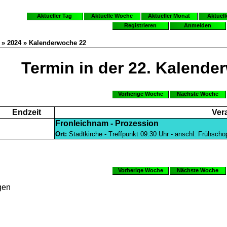
Aktueller Tag
Aktuelle Woche
Aktueller Monat
Aktuell
Registrieren
Anmelden
n »
2024
» Kalenderwoche 22
Termin in der 22. Kalende
Vorherige Woche
Nächste Woche
Endzeit
Ver
Fronleichnam - Prozession
Ort:
Stadtkirche - Treffpunkt 09.30 Uhr - anschl. Frühsch
Vorherige Woche
Nächste Woche
gen