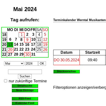
Mai
2024
Tag aufrufen:
Terminkalender Werntal Musikante
MO
DI
MI
DO
FR
SA
SO
2
3
5
18
1
4
6
7
10
12
19
8
9
11
13
14
15
17
20
16
18
19
21
22
23
24
21
20
25
26
Datum
Startzeit
28
29
31
22
27
30
DO 30.05.2024
09:40
Druckvorschau
nur zukünftige Termine
Detailsuche
Filteroptionen anzeigen/verber
Neue Einträge
RSS-Feed
iCalendar-Feed