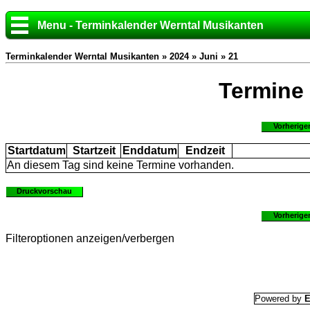
Menu - Terminkalender Werntal Musikanten
Terminkalender Werntal Musikanten »
2024
»
Juni
» 21
Termine
Vorherige
Startdatum
Startzeit
Enddatum
Endzeit
An diesem Tag sind keine Termine vorhanden.
Druckvorschau
Vorherige
Filteroptionen anzeigen/verbergen
Powered by
E